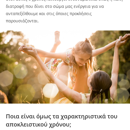
διατροφή που δίνει στο σώμα μας ενέργεια για να
ανταπεξέλθουμε και στις όποιες προκλήσεις
παρουσιάζονται.
Ποια είναι όμως τα χαρακτηριστικά του
αποκλειστικού χρόνου;