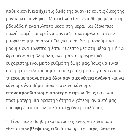
Κάθε οικογένεια έχει τις δικές της ανάγκες και τις δικές της
μοναδικές συνθήκες. Μπορεί να είναι ένα δίωρο μέσα στη
βδομάδα ή ένα 15λπετο μέσα στη μέρα. Και ξέρω πως
πολλές φορές, μπορεί να φαντάζει ακατόρθωτο, μα δεν
μπορώ να μην αναρωτηθώ για το αν δεν μπορούμε να
βρούμε ένα 15λεπτο ή έστω 10λεπτο μες στη μέρα ή 1 ή 1,5
ώρα μέσα στη βδομάδα, αν είμαστε πραγματικά
ευχαριστημένοι με το ρυθμό τη ζωής μας. Ίσως να είναι
αυτή η συνειδητοποίηση που χρειαζόμαστε για να δούμε,
τι έχουμε πραγματικά όλοι σαν οικογένεια ανάγκη
και να
κάνουμε ένα βήμα πίσω, ώστε να κάνουμε
επαναπροσδιορισμό προτεραιοτήτων
. Ίσως να είναι
προτιμότερη μια δραστηριότητα λιγότερη, αν αυτό μας
προσφέρει αυτό τον πολύτιμο χρόνο μεταξύ μας.
1. Είναι πολύ βοηθητικό αυτός ο χρόνος να είναι όσο
γίνεται
προβλέψιμος
, ειδικά τον πρώτο καιρό,
ώστε το