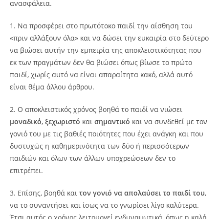
ανασφάλεια.
1. Να προσφέρει στο πρωτότοκο παιδί την αίσθηση του
«πριν αλλάξουν όλα» και να δώσει την ευκαιρία στο δεύτερο
να βιώσει αυτήν την εμπειρία της αποκλειστικότητας που
εκ των πραγμάτων δεν θα βιώσει όπως βίωσε το πρώτο
παιδί, χωρίς αυτό να είναι απαραίτητα κακό, αλλά αυτό
είναι θέμα άλλου άρθρου.
2. Ο αποκλειστικός χρόνος βοηθά το παιδί να νιώσει
μοναδικό
,
ξεχωριστό
και
σημαντικό
και να συνδεθεί με τον
γονιό του με τις βαθιές ποιότητες που έχει ανάγκη και που
δυστυχώς η καθημερινότητα των δύο ή περισσότερων
παιδιών και όλων των άλλων υποχρεώσεων δεν το
επιτρέπει.
3. Επίσης, βοηθά και
τον γονιό να απολαύσει το παιδί του
,
να το συναντήσει και ίσως να το γνωρίσει λίγο καλύτερα.
Έτσι αυτός ο χρόνος λειτουργεί ενδυναμωτικά, όπως η καλή